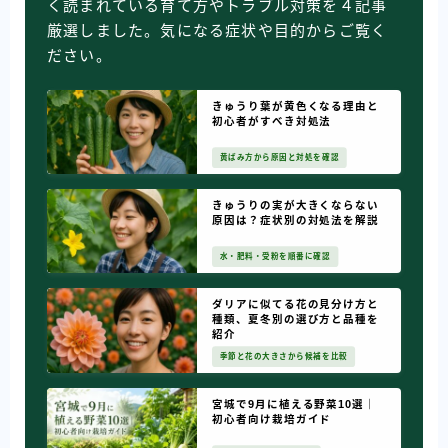
く読まれている育て方やトラブル対策を４記事
厳選しました。気になる症状や目的からご覧く
ださい。
きゅうり葉が黄色くなる理由と
初心者がすべき対処法
黄ばみ方から原因と対処を確認
きゅうりの実が大きくならない
原因は？症状別の対処法を解説
水・肥料・受粉を順番に確認
ダリアに似てる花の見分け方と
種類、夏冬別の選び方と品種を
紹介
季節と花の大きさから候補を比較
宮城で9月に植える野菜10選｜
初心者向け栽培ガイド