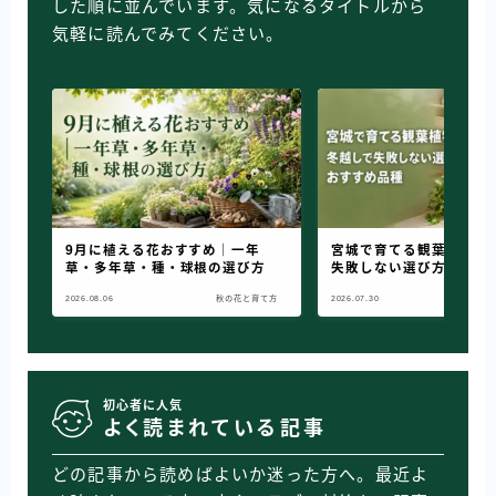
した順に並んでいます。気になるタイトルから
気軽に読んでみてください。
9月に植える花おすすめ｜一年
宮城で育てる観葉植物｜
草・多年草・種・球根の選び方
失敗しない選び方とおす
2026.08.06
秋の花と育て方
2026.07.30
室内
初心者に人気
よく読まれている記事
どの記事から読めばよいか迷った方へ。最近よ