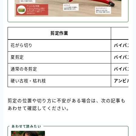
剪定作業
花がら切り
バイパス式
夏剪定
バイパス式
通常の冬剪定
バイパス式
硬い古枝・枯れ枝
アンビル式
剪定の位置や切り方に不安がある場合は、次の記事も
あわせて確認してください。
あわせて読みたい