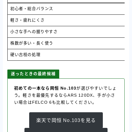
初心者・総合バランス
岡
軽さ・疲れにくさ
A
小さな手への握りやすさ
F
株数が多い・長く使う
F
硬い古枝の処理
迷ったときの最終候補
初めての一本なら岡恒 No.103
が選びやすいでしょ
う。軽さを最優先するならARS 120DX、手が小さ
い場合はFELCO 6も比較してください。
楽天で岡恒 No.103を見る