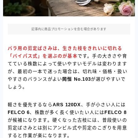
記事内に商品プロモーションを含む場合があります
バラ用の剪定ばさみは、生きた枝をきれいに切れる
「バイパス式」を選ぶのが基本
です。手の大きさや育
てている株数によって使いやすいモデルは変わります
が、最初の一本で迷った場合は、切れ味・価格・扱い
やすさのバランスがよい
岡恒 No.103
が選びやすいで
しょう。
軽さを優先するなら
ARS 120DX
、手が小さい人には
FELCO 6
、株数が多く長く使いたい人には
FELCO 8
が候補になります。硬くなった古枝には、普段使いの
剪定ばさみとは別にアンビル式や剪定のこぎりを用意
すると作業が楽になります。