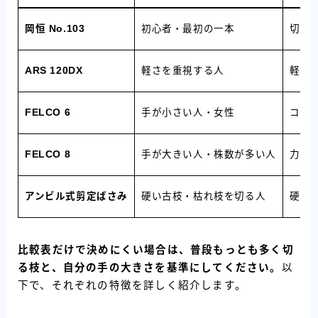
岡恒 No.103
初心者・最初の一本
切れ
ARS 120DX
軽さを重視する人
軽量
FELCO 6
手が小さい人・女性
コン
FELCO 8
手が大きい人・株数が多い人
力を
アンビル式剪定ばさみ
硬い古枝・枯れ枝を切る人
硬い
比較表だけで決めにくい場合は、普段もっとも多く切
る枝と、自分の手の大きさを基準にしてください。
以
下で、それぞれの特徴を詳しく紹介します。