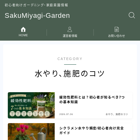
初心者向けガーデニング・家庭菜園情報
SakuMiyagi-Garden
HOME
運営者情報
お問い合わせ
CATEGORY
水やり、施肥のコツ
緩効性肥料とは？初心者が知るべき7つ
の基本知識
2026.07.06
水やり、施肥のコツ
シクラメン水やり頻度/初心者向け完全
ガイド