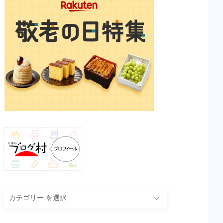
カ
テ
ゴ