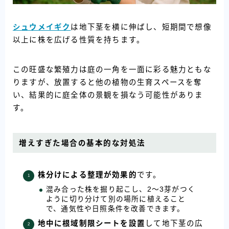
シュウメイギク
は地下茎を横に伸ばし、短期間で想像
以上に株を広げる性質を持ちます。
この旺盛な繁殖力は庭の一角を一面に彩る魅力ともな
りますが、放置すると他の植物の生育スペースを奪
い、結果的に庭全体の景観を損なう可能性がありま
す。
増えすぎた場合の基本的な対処法
株分けによる整理が効果的
です。
混み合った株を掘り起こし、2〜3芽がつく
ように切り分けて別の場所に植えること
で、通気性や日照条件を改善できます。
地中に根域制限シートを設置
して地下茎の広