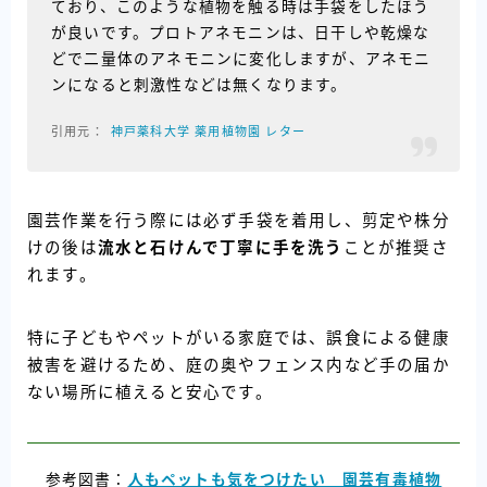
ており、このような植物を触る時は手袋をしたほう
が良いです。プロトアネモニンは、日干しや乾燥な
どで二量体のアネモニンに変化しますが、アネモニ
ンになると刺激性などは無くなります。
神戸薬科大学 薬用植物園 レター
園芸作業を行う際には必ず手袋を着用し、剪定や株分
けの後は
流水と石けんで丁寧に手を洗う
ことが推奨さ
れます。
特に子どもやペットがいる家庭では、誤食による健康
被害を避けるため、庭の奥やフェンス内など手の届か
ない場所に植えると安心です。
参考図書：
人もペットも気をつけたい 園芸有毒植物