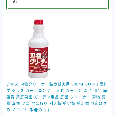
す。
アルス 刃物クリーナー詰め替え用 500ml GO-5 ( 農作
業 グッズ ガーデニング 手入れ ガーデン 園芸 用品 庭
雑貨 家庭菜園 ガーデン用品 庭園 クリーナー 刃物 刃
物 洗浄 ヤニ ヤニ取り 刈込鋏 剪定鋏 剪定鋸 剪定ばさ
み ノコギリ 敬老の日 )