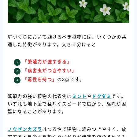
庭づくりにおいて避けるべき植物には、いくつかの共
通した特徴があります。大きく分けると
「繁殖力が強すぎる」
「病害虫がつきやすい」
「毒性を持つ」
の3点です。
繁殖力の強い植物の代表例は
ミント
や
ドクダミ
です。
いずれも地下茎で猛烈なスピードで広がり、駆除が困
難になることがあります。
ノウゼンカズラ
はつる性で建物に絡みつきやすく、放
置すると見栄えを損なうばかりか建物を傷める恐れも