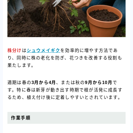
株分け
は
シュウメイギク
を効率的に増やす方法であ
り、同時に株の老化を防ぎ、花つきを改善する役割も
果たします。
適期は春の
3月から4月
、または秋の
9月から10月
で
す。特に春は新芽が動き出す時期で根が活発に成長す
るため、植え付け後に定着しやすいとされています。
作業手順