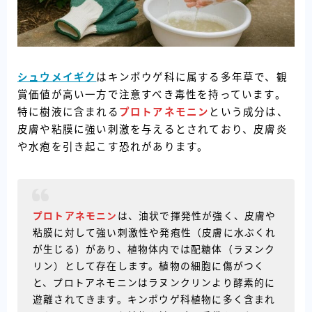
シュウメイギク
はキンポウゲ科に属する多年草で、観
賞価値が高い一方で注意すべき毒性を持っています。
特に樹液に含まれる
プロトアネモニン
という成分は、
皮膚や粘膜に強い刺激を与えるとされており、皮膚炎
や水疱を引き起こす恐れがあります。
プロトアネモニン
は、油状で揮発性が強く、皮膚や
粘膜に対して強い刺激性や発疱性（皮膚に水ぶくれ
が生じる）があり、植物体内では配糖体（ラヌンク
リン）として存在します。植物の細胞に傷がつく
と、プロトアネモニンはラヌンクリンより酵素的に
遊離されてきます。キンポウゲ科植物に多く含まれ