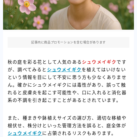
記事内に商品プロモーションを含む場合があります
秋の庭を彩る花として人気のある
シュウメイギク
です
が、調べてみると
シュウメイギク
を植えてはいけない
という情報を目にして不安に思う方も少なくありませ
ん。確かにシュウメイギクには毒性があり、誤って触
れると皮膚炎を起こす可能性や、口に入れると消化器
系の不調を引き起こすことがあるとされています。
また、種まきや鉢植えサイズの選び方、適切な移植や
根伏せ、株分けといった管理方法を誤ると、庭全体が
シュウメイギク
に占領されるリスクもあります。