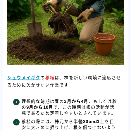
シュウメイギク
の
移植
は、株を新しい環境に適応させ
るために欠かせない作業です。
理想的な時期は春の
3月から4月
、もしくは秋
の
9月から10月
で、この時期は根の活動が活
発であるため定着しやすいとされています。
移植の際には、株元から
半径30cm以上
を目
安に大きめに掘り上げ、根を傷つけないよう