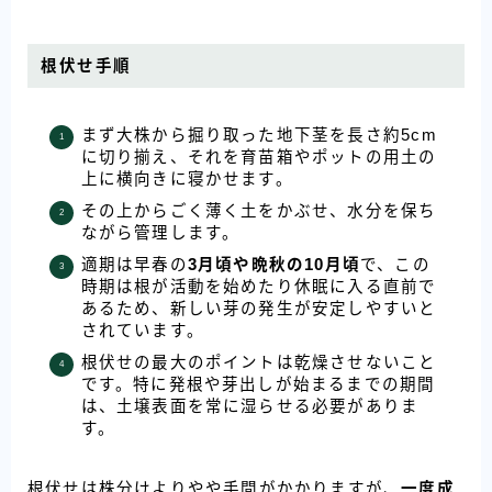
根伏せ手順
まず大株から掘り取った地下茎を長さ約5cm
に切り揃え、それを育苗箱やポットの用土の
上に横向きに寝かせます。
その上からごく薄く土をかぶせ、水分を保ち
ながら管理します。
適期は早春の
3月頃や晩秋の10月頃
で、この
時期は根が活動を始めたり休眠に入る直前で
あるため、新しい芽の発生が安定しやすいと
されています。
根伏せの最大のポイントは乾燥させないこと
です。特に発根や芽出しが始まるまでの期間
は、土壌表面を常に湿らせる必要がありま
す。
根伏せは株分けよりやや手間がかかりますが、
一度成