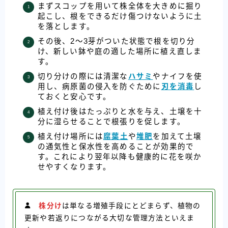
まずスコップを用いて株全体を大きめに掘り
起こし、根をできるだけ傷つけないように土
を落とします。
その後、2〜3芽がついた状態で根を切り分
け、新しい鉢や庭の適した場所に植え直しま
す。
切り分けの際には清潔な
ハサミ
やナイフを使
用し、病原菌の侵入を防ぐために
刃を消毒
し
ておくと安心です。
植え付け後はたっぷりと水を与え、土壌を十
分に湿らせることで根張りを促します。
植え付け場所には
腐葉土
や
堆肥
を加えて土壌
の通気性と保水性を高めることが効果的で
す。これにより翌年以降も健康的に花を咲か
せやすくなります。
株分け
は単なる増殖手段にとどまらず、植物の
更新や若返りにつながる大切な管理方法といえま