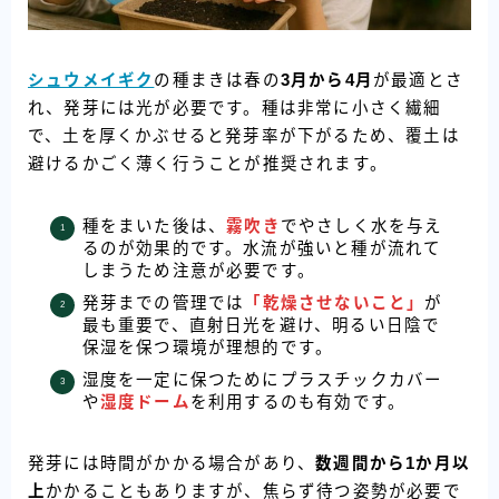
シュウメイギク
の種まきは春の
3月から4月
が最適とさ
れ、発芽には光が必要です。種は非常に小さく繊細
で、土を厚くかぶせると発芽率が下がるため、覆土は
避けるかごく薄く行うことが推奨されます。
種をまいた後は、
霧吹き
でやさしく水を与え
るのが効果的です。水流が強いと種が流れて
しまうため注意が必要です。
発芽までの管理では
「乾燥させないこと」
が
最も重要で、直射日光を避け、明るい日陰で
保湿を保つ環境が理想的です。
湿度を一定に保つためにプラスチックカバー
や
湿度ドーム
を利用するのも有効です。
発芽には時間がかかる場合があり、
数週間から1か月以
上
かかることもありますが、焦らず待つ姿勢が必要で