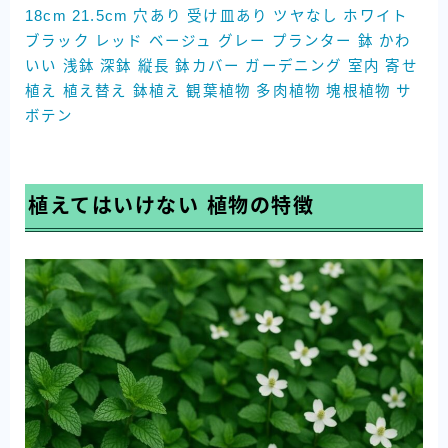
18cm 21.5cm 穴あり 受け皿あり ツヤなし ホワイト
ブラック レッド ベージュ グレー プランター 鉢 かわ
いい 浅鉢 深鉢 縦長 鉢カバー ガーデニング 室内 寄せ
植え 植え替え 鉢植え 観葉植物 多肉植物 塊根植物 サ
ボテン
植えてはいけない 植物の特徴