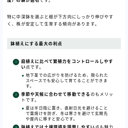
度）の鉢が適切
です。
特に中深鉢を選ぶと根が下方向にしっかり伸びやす
く、株が安定して生育する傾向があります。
鉢植えにする最大の利点
庭植えに比べて繁殖力をコントロールしやす
い
点です。
地下茎での広がりを防げるため、限られた
スペースでも安心して育てることができま
す。
季節や天候に合わせて移動できる
のもメリッ
トです。
夏は半日陰に置き、直射日光を避けること
で葉焼けを防ぎ、冬は寒さを避けて玄関先
や屋内に移すと安心です。
鉢植えでは土壌環境を調整しやすい
点も魅力