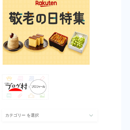
カ
テ
ゴ