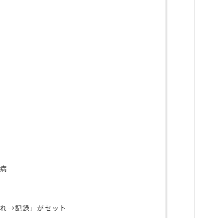
こ病
入れ→記録」がセット