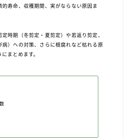
済的寿命、収穫期間、実がならない原因ま
剪定時期（冬剪定・夏剪定）や若返り剪定、
び病）への対策、さらに根腐れなど枯れる原
うにまとめます。
数