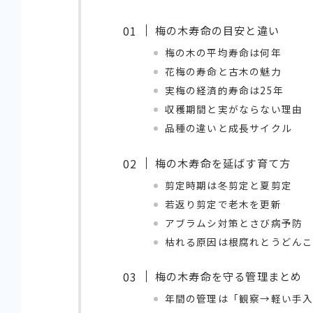
梅の木寿命の目安と違い
梅の木の平均寿命は何年
花梅の寿命と古木の魅力
実梅の経済的寿命は25年
収穫期間と実がならない理由
品種の違いと成長サイクル
梅の木寿命を延ばす育て方
剪定時期は冬剪定と夏剪定
若返り剪定で老木を更新
アブラムシ対策とさび病予防
枯れる原因は根腐れとうどん
梅の木寿命を守る管理まとめ
年間の管理は「観察→軽い手